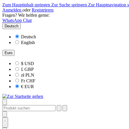
Zum Hauptinhalt springen
Zur Suche springen
Zur Hauptnavigation 
Anmelden
oder
Registrieren
Fragen? Wir helfen gerne:
WhatsApp Chat
Deutsch
Deutsch
English
Euro
$
USD
£
GBP
zł
PLN
Fr
CHF
€
EUR