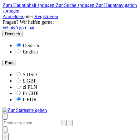
Zum Hauptinhalt springen
Zur Suche springen
Zur Hauptnavigation
springen
Anmelden
oder
Registrieren
Fragen? Wir helfen gerne:
WhatsApp Chat
Deutsch
Deutsch
English
Euro
$
USD
£
GBP
zł
PLN
Fr
CHF
€
EUR