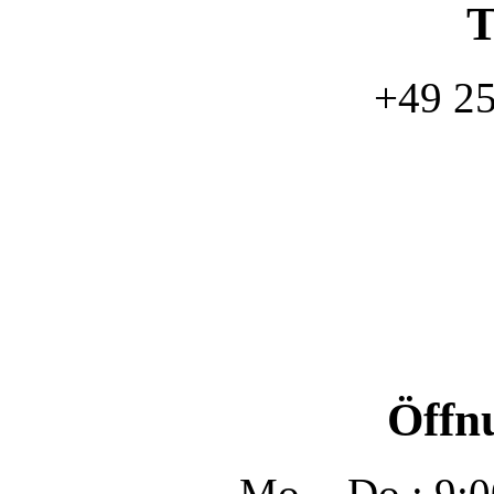
T
+49 2
Öffn
Mo. - Do.: 9: